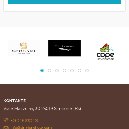
KONTAKTE
Viale Mazzolari, 30 25019 Sirmione (Bs)
+39 349 8183452
info@sirmionehotel.com