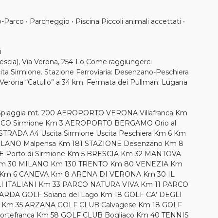
o-Parco • Parcheggio • Piscina Piccoli animali accettati •
i
escia), Via Verona, 254-Lo Come raggiungerci
cita Sirmione. Stazione Ferroviaria: Desenzano-Peschiera
 Verona “Catullo” a 34 km. Fermata dei Pullman: Lugana
piaggia mt. 200 AEROPORTO VERONA Villafranca Km
CO Sirmione Km 3 AEROPORTO BERGAMO Orio al
STRADA A4 Uscita Sirmione Uscita Peschiera Km 6 Km
ANO Malpensa Km 181 STAZIONE Desenzano Km 8
 Porto di Sirmione Km 5 BRESCIA Km 32 MANTOVA
m 30 MILANO Km 130 TRENTO Km 80 VENEZIA Km
Km 6 CANEVA Km 8 ARENA DI VERONA Km 30 IL
I ITALIANI Km 33 PARCO NATURA VIVA Km 11 PARCO
ARDA GOLF Soiano del Lago Km 18 GOLF CA’ DEGLI
o Km 35 ARZANA GOLF CLUB Calvagese Km 18 GOLF
rtefranca Km 58 GOLF CLUB Bogliaco Km 40 TENNIS