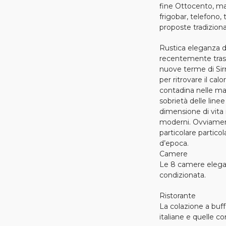
fine Ottocento, ma
frigobar, telefono,
proposte tradizional
Rustica eleganza di
recentemente trasf
nuove terme di Sirmio
per ritrovare il calo
contadina nelle ma
sobrietà delle linee
dimensione di vita 
moderni. Ovviament
particolare partico
d’epoca.
Camere
Le 8 camere elegan
condizionata.
Ristorante
La colazione a buffe
italiane e quelle c