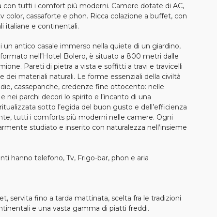
 con tutti i comfort più moderni. Camere dotate di AC,
 tv color, cassaforte e phon. Ricca colazione a buffet, con
i italiane e continentali.
 un antico casale immerso nella quiete di un giardino,
ormato nell’Hotel Bolero, è situato a 800 metri dalle
ne. Pareti di pietra a vista e soffitti a travi e travicelli
re dei materiali naturali. Le forme essenziali della civiltà
die, cassepanche, credenze fine ottocento: nelle
 e nei parchi decori lo spirito e l’incanto di una
ritualizzata sotto l’egida del buon gusto e dell’efficienza
e, tutti i comforts più moderni nelle camere. Ogni
larmente studiato e inserito con naturalezza nell’insieme
ti hanno telefono, Tv, Frigo-bar, phon e aria
t, servita fino a tarda mattinata, scelta fra le tradizioni
ontinentali e una vasta gamma di piatti freddi.