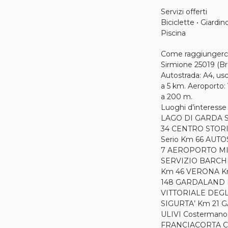
Servizi offerti
Biciclette • Giardin
Piscina
Come raggiungerc
Sirmione 25019 (Br
Autostrada: A4, us
a 5 km. Aeroporto:
a 200 m.
Luoghi d’interesse
LAGO DI GARDA S
34 CENTRO STORI
Serio Km 66 AUTO
7 AEROPORTO MIL
SERVIZIO BARCHE
Km 46 VERONA K
148 GARDALAND 
VITTORIALE DEGL
SIGURTA’ Km 21 G
ULIVI Costerman
FRANCIACORTA Co