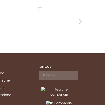
LINGUE
one
rmione
ione
irmione