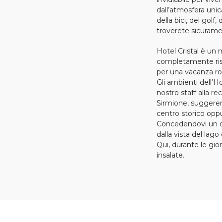
dall’atmosfera unic
della bici, del golf
troverete sicuramen
Hotel Cristal è un
completamente ristr
per una vacanza rom
Gli ambienti dell’H
nostro staff alla re
Sirmione, suggerendo
centro storico oppu
Concedendovi un coc
dalla vista del lago
Qui, durante le gior
insalate.