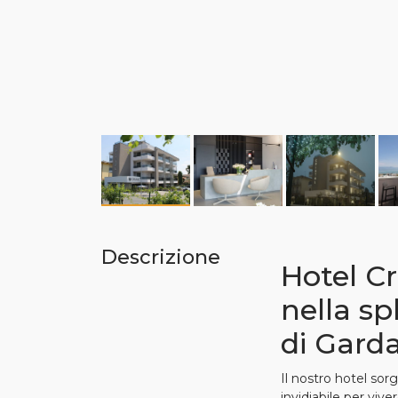
Descrizione
Hotel C
nella sp
di Gard
Il nostro hotel sor
invidiabile per vive