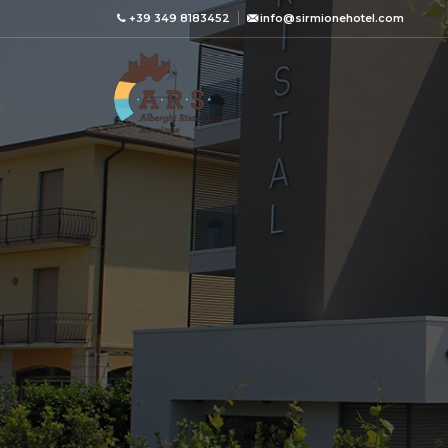
+39 349 8183452
info@sirmionehotel.com