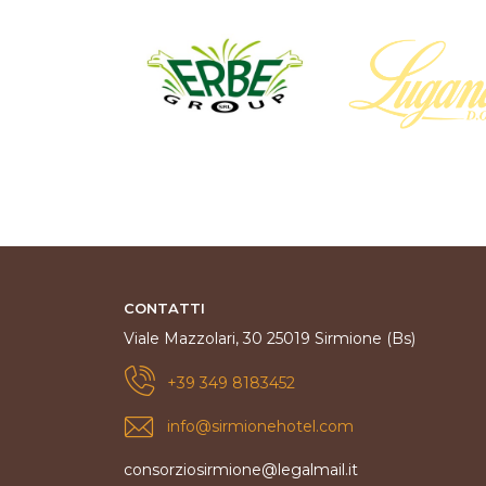
CONTATTI
Viale Mazzolari, 30 25019 Sirmione (Bs)
+39 349 8183452
info@sirmionehotel.com
consorziosirmione@legalmail.it