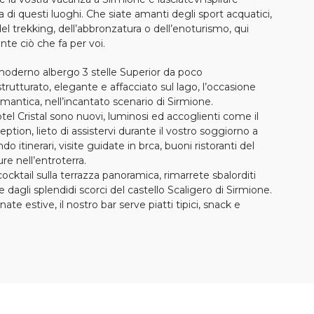
a di questi luoghi. Che siate amanti degli sport acquatici,
, del trekking, dell’abbronzatura o dell’enoturismo, qui
te ciò che fa per voi.
 moderno albergo 3 stelle Superior da poco
utturato, elegante e affacciato sul lago, l’occasione
antica, nell’incantato scenario di Sirmione.
otel Cristal sono nuovi, luminosi ed accoglienti come il
ception, lieto di assistervi durante il vostro soggiorno a
 itinerari, visite guidate in brca, buoni ristoranti del
re nell’entroterra.
ktail sulla terrazza panoramica, rimarrete sbalorditi
 e dagli splendidi scorci del castello Scaligero di Sirmione.
nate estive, il nostro bar serve piatti tipici, snack e