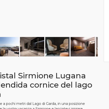
ristal Sirmione Lugana
lendida cornice del lago
a
ge a pochi metri dal Lago di Garda, in una posizione
re la vostra vacanza a Sirmione e lasciatevi ispirare