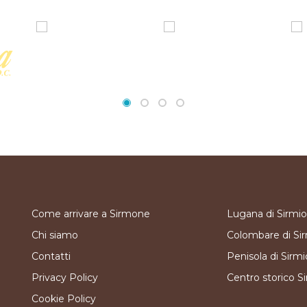
Come arrivare a Sirmone
Lugana di Sirmi
Chi siamo
Colombare di Si
Contatti
Penisola di Sirm
Privacy Policy
Centro storico S
Cookie Policy