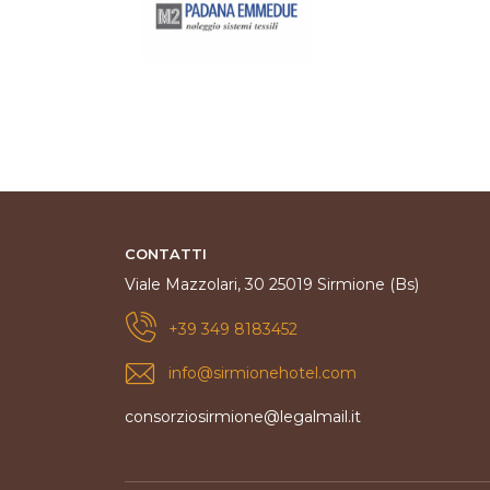
CONTATTI
Viale Mazzolari, 30 25019 Sirmione (Bs)
+39 349 8183452
info@sirmionehotel.com
consorziosirmione@legalmail.it