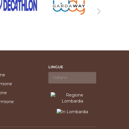
LINGUE
one
rmione
ione
irmione