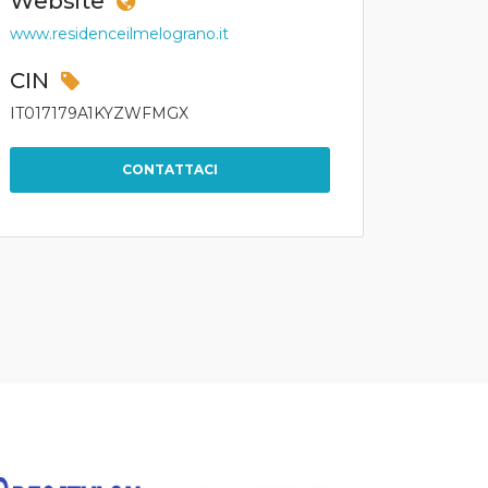
Website
www.residenceilmelograno.it
CIN
IT017179A1KYZWFMGX
CONTATTACI