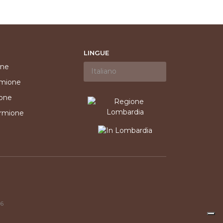
LINGUE
one
rmione
ione
irmione
86