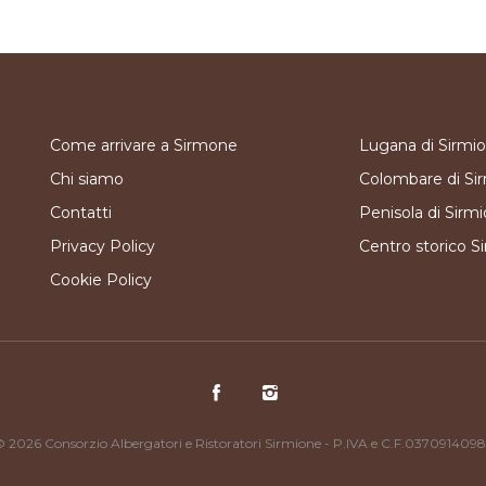
Come arrivare a Sirmone
Lugana di Sirmi
Chi siamo
Colombare di Si
Contatti
Penisola di Sirm
Privacy Policy
Centro storico S
Cookie Policy
 2026 Consorzio Albergatori e Ristoratori Sirmione - P.IVA e C.F.037091409