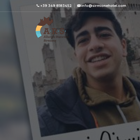
+39 349 8183452
info@sirmionehotel.com