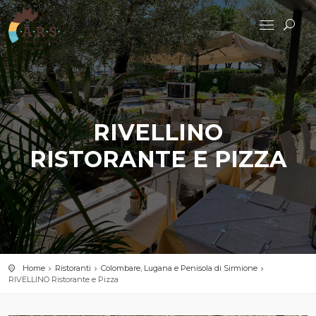
RIVELLINO
RISTORANTE E PIZZA
Home
Ristoranti
Colombare, Lugana e Penisola di Sirmione
RIVELLINO Ristorante e Pizza