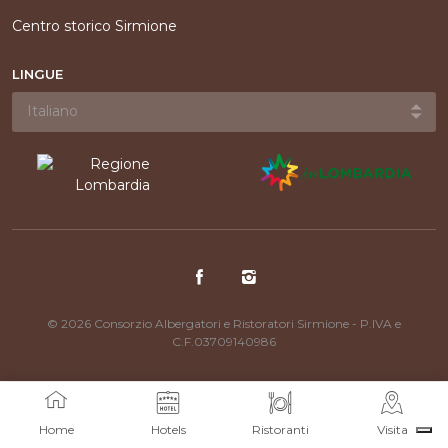
Centro storico Sirmione
LINGUE
© 2026 Consorzio Albergatori e Ristoratori Sirmione - P.IVA e
C.F.03709140986
Home
Hotels
Ristoranti
Visita